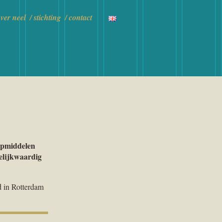
ver neel
stichting
contact
ulpmiddelen
gelijkwaardig
d in Rotterdam
.