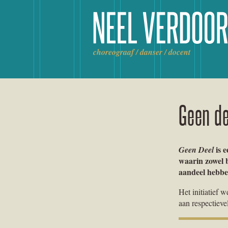
Ga
naar
de
inhoud
choreograaf / danser / docent
Geen de
is e
Geen Deel
waarin zowel b
aandeel hebbe
Het initiatief
aan respectiev