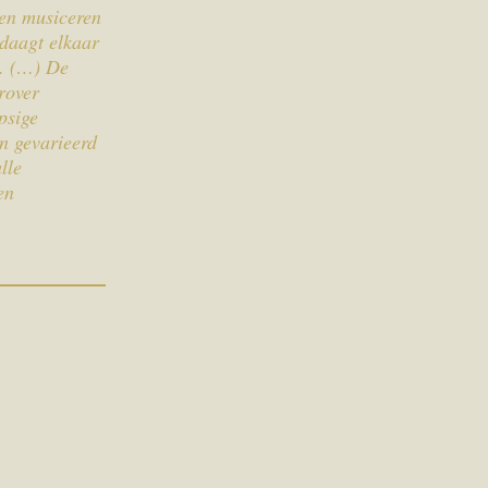
 en musiceren
 daagt elkaar
n. (…) De
rover
psige
en gevarieerd
lle
en