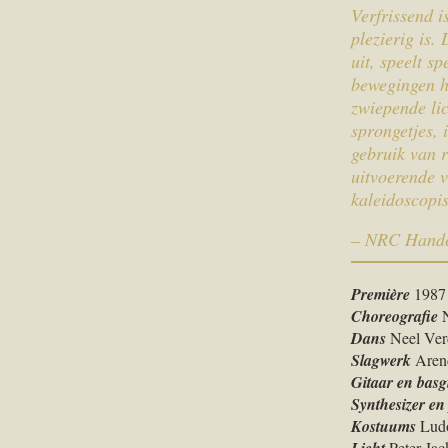
Verfrissend 
plezierig is
uit, speelt s
bewegingen h
zwiepende li
sprongetjes, 
gebruik van r
uitvoerende 
kaleidoscopis
– NRC Hande
Première
1987
Choreografie
N
Dans
Neel Ver
Slagwerk
Aren
Gitaar en basg
Synthesizer en
Kostuums
Ludo
Peter Jac