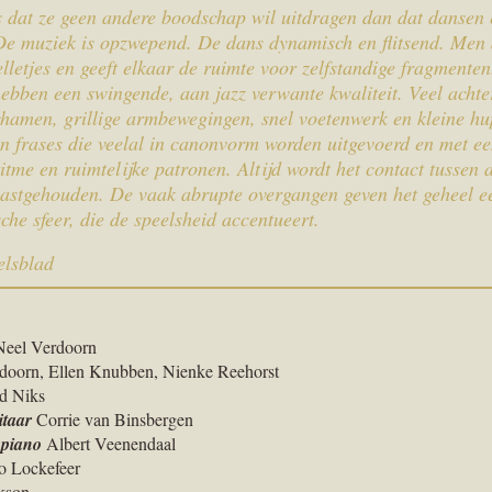
is dat ze geen andere boodschap wil uitdragen dan dat dansen
. De muziek is opzwepend. De dans dynamisch en flitsend. Men
pelletjes en geeft elkaar de ruimte voor zelfstandige fragmente
ebben een swingende, aan jazz verwante kwaliteit. Veel achte
chamen, grillige armbewegingen, snel voetenwerk en kleine hu
in frases die veelal in canonvorm worden uitgevoerd en met e
itme en ruimtelijke patronen. Altijd wordt het contact tussen a
vastgehouden. De vaak abrupte overgangen geven het geheel e
che sfeer, die de speelsheid accentueert.
lsblad
eel Verdoorn
doorn, Ellen Knubben, Nienke Reehorst
d Niks
itaar
Corrie van Binsbergen
 piano
Albert Veenendaal
 Lockefeer
kson