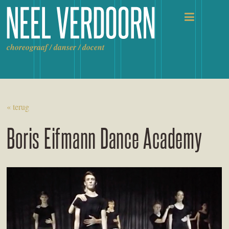
Ga
naar
de
inhoud
choreograaf / danser / docent
« terug
Boris Eifmann Dance Academy