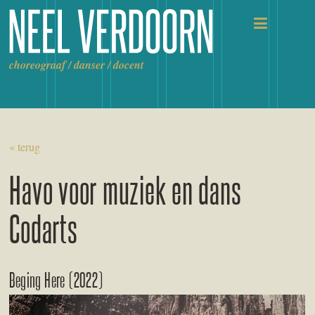
Ga
naar
de
inhoud
choreograaf / danser / docent
« terug
Havo voor muziek en dans
Codarts
Beging Here (2022)